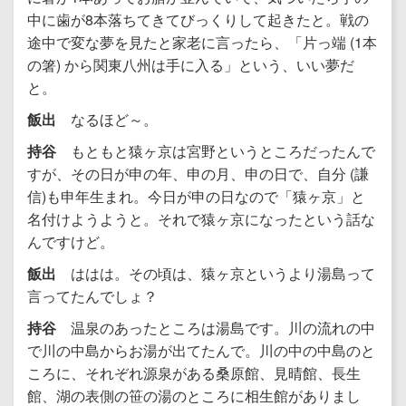
中に歯が8本落ちてきてびっくりして起きたと。戦の
途中で変な夢を見たと家老に言ったら、「片っ端 (1本
の箸) から関東八州は手に入る」という、いい夢だ
と。
飯出
なるほど～。
持谷
もともと猿ヶ京は宮野というところだったんで
すが、その日が申の年、申の月、申の日で、自分 (謙
信)も申年生まれ。今日が申の日なので「猿ヶ京」と
名付けようようと。それで猿ヶ京になったという話な
んですけど。
飯出
ははは。その頃は、猿ヶ京というより湯島って
言ってたんでしょ？
持谷
温泉のあったところは湯島です。川の流れの中
で川の中島からお湯が出てたんで。川の中の中島のと
ころに、それぞれ源泉がある桑原館、見晴館、長生
館、湖の表側の笹の湯のところに相生館がありまし