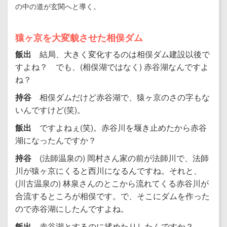
の中の道が玄関へと導く。
猿ヶ京を大変貌させた相俣ダム
飯出
結局、大きく変化するのは相俣ダム建設以後で
すよね？ でも、(相俣湖ではなく) 赤谷湖なんですよ
ね？
持谷
相俣ダムだけど赤谷湖で、猿ヶ京のさの字もな
いんですけど(笑)。
飯出
ですよねぇ(笑)。赤谷川を堰き止めたから赤谷
湖になったんですか？
持谷
(法師温泉の) 岡村さん家の前が法師川で、法師
川が猿ヶ京にくると西川になるんですね。それと、
(川古温泉の) 林泉さんのとこから流れてくる赤谷川が
合流するところが相俣です。で、そこにダムを作った
ので赤谷湖にしたんですよね。
飯出
赤谷湖とするのに揉めたりしたんですか？