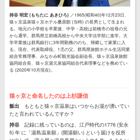
持谷 明宏 (もちたに あきひろ)
／1965(昭和40)年12月23日、
猿ヶ京温泉猿ヶ京ホテル桑原館 (当時) の長男として生まれ
る。地元の小学校を卒業後、中学・高校は前橋市の祖母の元
から通学。群馬県立前橋高校から中央大学法学部に進学。大
学卒業後は群馬銀行に3年間勤務ののち、帰郷して家業に入
る。現在、代表取締役。1児の父。群馬県旅館ホテル生活同業
組合常務理事、みなかみ町観光協会副会長、猿ヶ京温泉旅館
協同組合長、猿ヶ京湯元泉協同組合代表理事などを務めてい
る (2020年10月現在)。
猿ヶ京と命名したのは上杉謙信
飯出
もともと猿ヶ京温泉はいつからお湯が湧いてい
たと言われているんですか？
持谷
記録に残っているのは、江戸時代の1776 (安永
5) 年 に「湯島温泉願」(開湯願い) という届けを役所