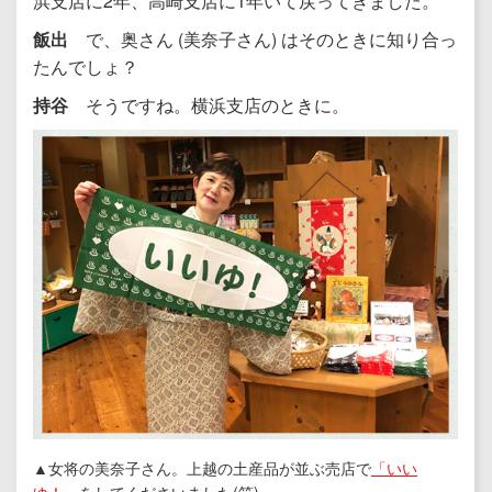
浜支店に2年、高崎支店に1年いて戻ってきました。
飯出
で、奥さん (美奈子さん) はそのときに知り合っ
たんでしょ？
持谷
そうですね。横浜支店のときに。
▲女将の美奈子さん。上越の土産品が並ぶ売店で
「いい
ゆ！」
をしてくださいました(笑)。