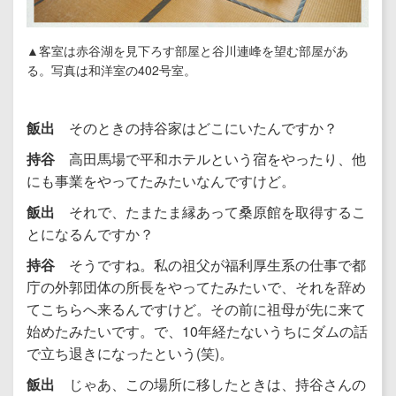
▲客室は赤谷湖を見下ろす部屋と谷川連峰を望む部屋があ
る。写真は和洋室の402号室。
飯出
そのときの持谷家はどこにいたんですか？
持谷
高田馬場で平和ホテルという宿をやったり、他
にも事業をやってたみたいなんですけど。
飯出
それで、たまたま縁あって桑原館を取得するこ
とになるんですか？
持谷
そうですね。私の祖父が福利厚生系の仕事で都
庁の外郭団体の所長をやってたみたいで、それを辞め
てこちらへ来るんですけど。その前に祖母が先に来て
始めたみたいです。で、10年経たないうちにダムの話
で立ち退きになったという(笑)。
飯出
じゃあ、この場所に移したときは、持谷さんの