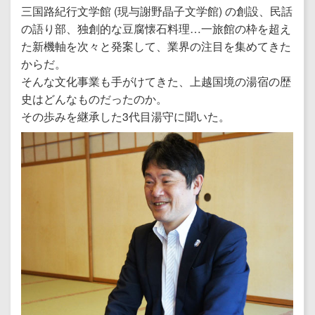
三国路紀行文学館 (現与謝野晶子文学館) の創設、民話
の語り部、独創的な豆腐懐石料理…一旅館の枠を超え
た新機軸を次々と発案して、業界の注目を集めてきた
からだ。
そんな文化事業も手がけてきた、上越国境の湯宿の歴
史はどんなものだったのか。
その歩みを継承した3代目湯守に聞いた。