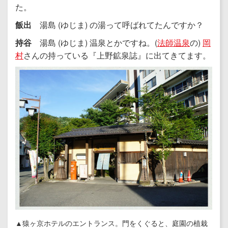
た。
飯出
湯島 (ゆじま) の湯って呼ばれてたんですか？
持谷
湯島 (ゆじま) 温泉とかですね。(
法師温泉
の)
岡
村
さんの持っている『上野鉱泉誌』に出てきてます。
▲猿ヶ京ホテルのエントランス。門をくぐると、庭園の植栽