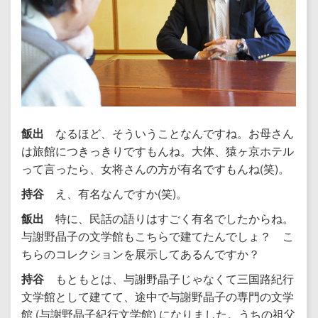
飯出
なるほど、そういうことなんですね。お母さん
は旅館につきっきりですもんね。大体、猿ヶ京ホテル
って言ったら、女将さんの方が有名ですもんね(笑)。
持谷
え、有名なんですか(笑)。
飯出
特に、民話の語りはすごく有名でしたからね。
与謝野晶子の文学館もこちらで建てたんでしょ？ こ
ちらのコレクションを展示してあるんですか？
持谷
もともとは、与謝野晶子じゃなくて三国路紀行
文学館として建てて、途中で与謝野晶子の専門の文学
館 (与謝野晶子紀行文学館) になりました。うちの祖父