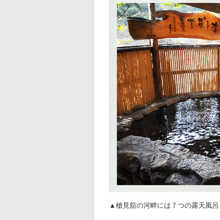
▲槍見舘の河畔には７つの露天風呂