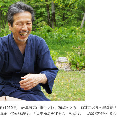
年 (1952年)、岐阜県高山市生まれ。29歳のとき、新穂高温泉の老舗
山荘」代表取締役。「日本秘湯を守る会」相談役、「源泉湯宿を守る会