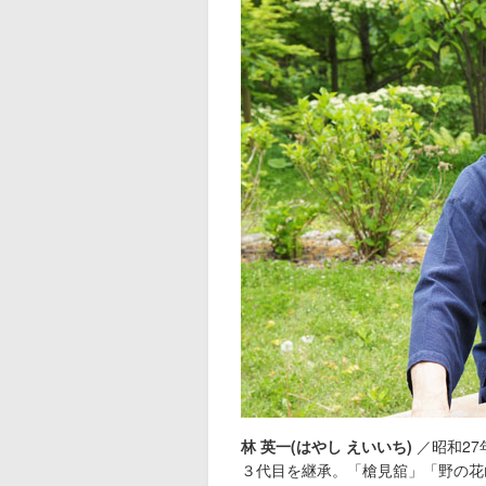
林 英一(はやし えいいち)
／昭和27
３代目を継承。「槍見舘」「野の花