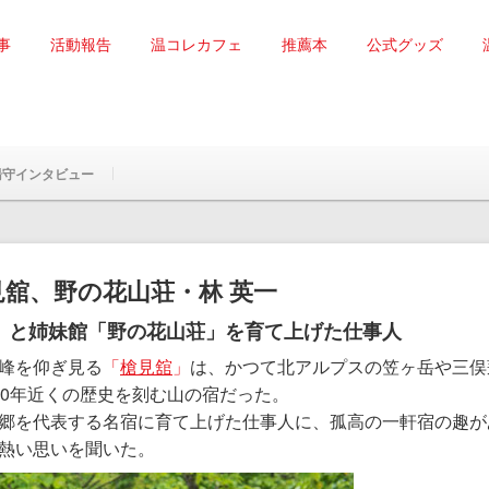
事
活動報告
温コレカフェ
推薦本
公式グッズ
湯守インタビュー
槍見舘、野の花山荘・林 英一
」と姉妹館「野の花山荘」を育て上げた仕事人
峰を仰ぎ見る
「
槍見舘
」
は、かつて北アルプスの笠ヶ岳や三俣
00年近くの歴史を刻む山の宿だった。
郷を代表する名宿に育て上げた仕事人に、孤高の一軒宿の趣が
熱い思いを聞いた。