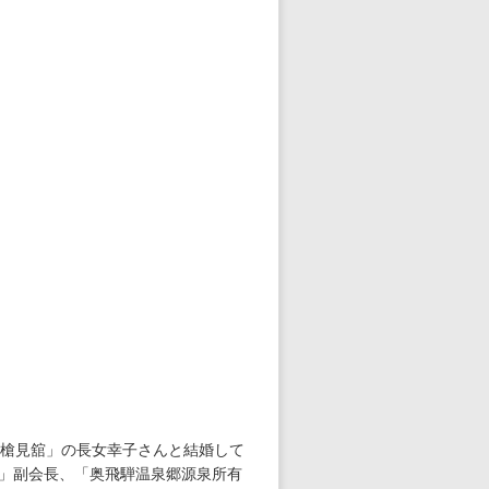
宿「槍見舘」の長女幸子さんと結婚して
」副会長、「奥飛騨温泉郷源泉所有