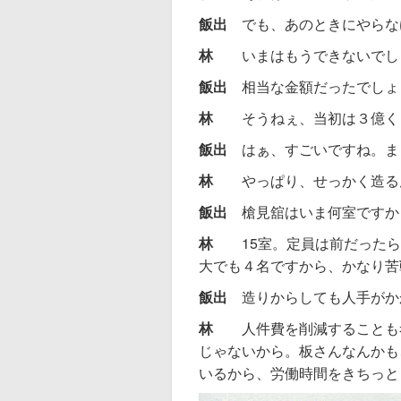
飯出
でも、あのときにやらな
林
いまはもうできないでし
飯出
相当な金額だったでしょ
林
そうねぇ、当初は３億く
飯出
はぁ、すごいですね。ま
林
やっぱり、せっかく造る
飯出
槍見舘はいま何室ですか
林
15室。定員は前だった
大でも４名ですから、かなり苦
飯出
造りからしても人手がか
林
人件費を削減することも
じゃないから。板さんなんかも
いるから、労働時間をきちっと