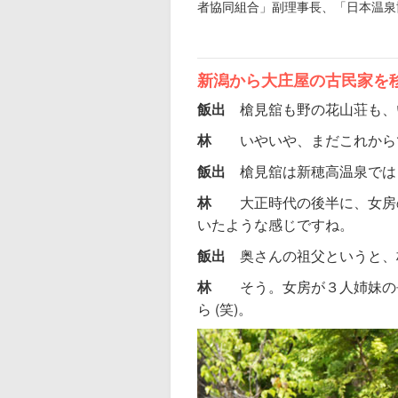
者協同組合」副理事長、「日本温泉協
新潟から大庄屋の古民家を
飯出
槍見舘も野の花山荘も、
林
いやいや、まだこれから
飯出
槍見舘は新穂高温泉では
林
大正時代の後半に、女房
いたような感じですね。
飯出
奥さんの祖父というと、
林
そう。女房が３人姉妹の
ら (笑)。