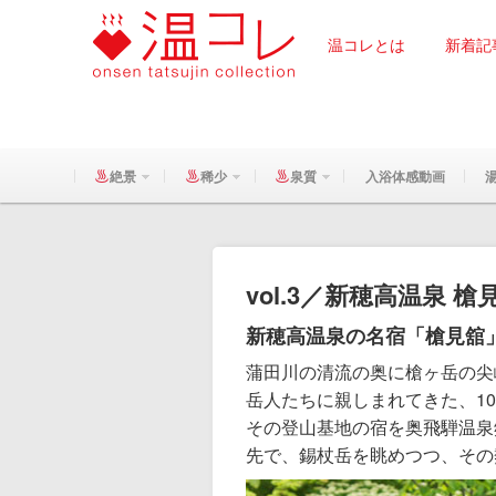
温コレとは
新着記
絶景
稀少
泉質
入浴体感動画
vol.3／新穂高温泉 
新穂高温泉の名宿「槍見舘
蒲田川の清流の奥に槍ヶ岳の尖
岳人たちに親しまれてきた、1
その登山基地の宿を奥飛騨温泉
先で、錫杖岳を眺めつつ、その