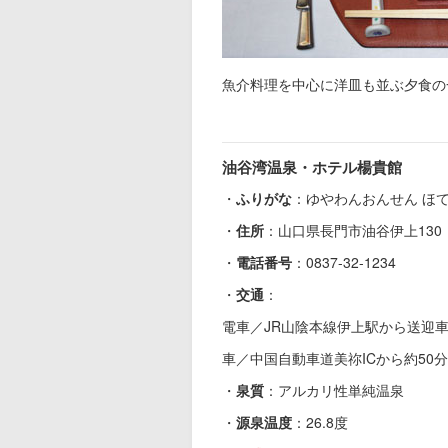
魚介料理を中心に洋皿も並ぶ夕食の
油谷湾温泉・ホテル楊貴館
・
ふりがな
：ゆやわんおんせん ほ
・
住所
：山口県長門市油谷伊上130
・
電話番号
：0837-32-1234
・
交通
：
電車／JR山陰本線伊上駅から送迎
車／中国自動車道美祢ICから約50分
・
泉質
：アルカリ性単純温泉
・
源泉温度
：26.8度