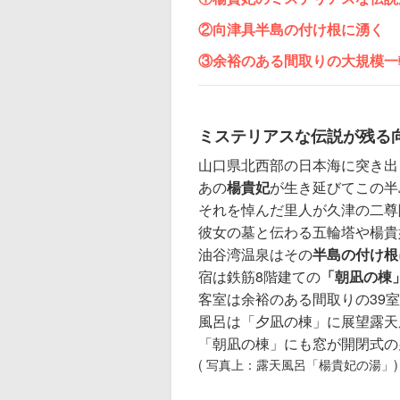
②
向津具半島の付け根に湧く
③
余裕のある間取り
の大規模一
ミステリアスな伝説が残る
山口県北西部の日本海に突き出
あの
楊貴妃
が生き延びてこの半
それを悼んだ里人が久津の二尊
彼女の墓と伝わる五輪塔や楊貴
油谷湾温泉はその
半島の付け根
宿は鉄筋8階建ての
「朝凪の棟
客室は余裕のある間取りの39
風呂は「夕凪の棟」に展望露天
「朝凪の棟」にも窓が開閉式の
( 写真上：露天風呂「楊貴妃の湯」)