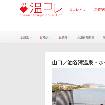
温コレとは
新着記
絶景
稀少
泉質
入浴体感動画
山口／油谷湾温泉・ホ