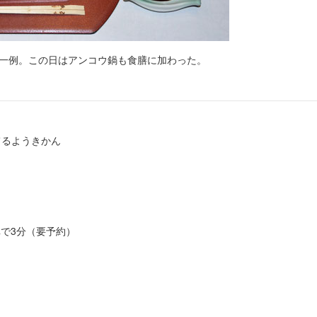
一例。この日はアンコウ鍋も食膳に加わった。
てるようきかん
車で3分（要予約）