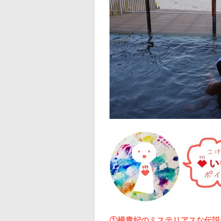
①
楊貴妃のミステリアスな伝説