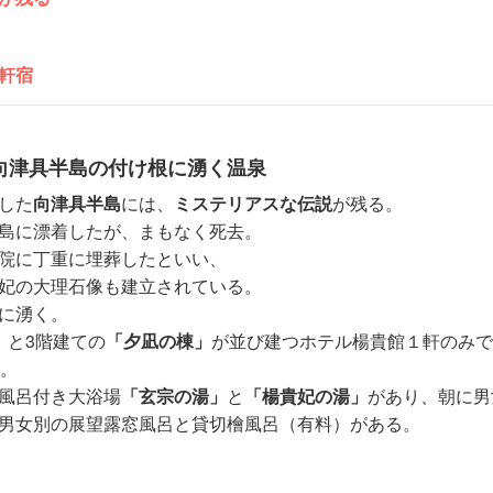
軒宿
向津具半島の付け根に湧く温泉
した
向津具半島
には、
ミステリアスな伝説
が残る。
島に漂着したが、まもなく死去。
院に丁重に埋葬したといい、
妃の大理石像も建立されている。
に湧く。
」
と3階建ての
「夕凪の棟」
が並び建つホテル楊貴館１軒のみで
室。
風呂付き大浴場
「玄宗の湯」
と
「楊貴妃の湯」
があり、朝に男
男女別の展望露窓風呂と貸切檜風呂（有料）がある。