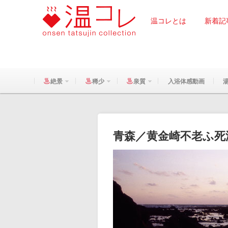
温コレとは
新着記
絶景
稀少
泉質
入浴体感動画
青森／黄金崎不老ふ死