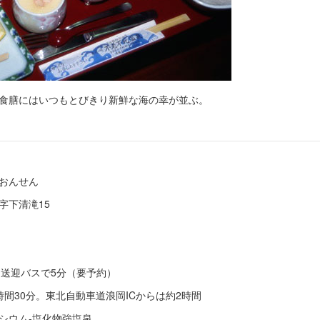
食膳にはいつもとびきり新鮮な海の幸が並ぶ。
おんせん
字下清滝15
ら送迎バスで5分（要予約）
時間30分。東北自動車道浪岡ICからは約2時間
シウム‐塩化物強塩泉