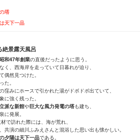
の塔
は天下一品
る絶景露天風呂
昭和47年創業
の直後だったように思う。
なく、西海岸を走っていて日暮れが迫り、
て偶然見つけた。
った。
の窪みにホースで引かれた湯がドボドボ出ていて、
象に強く残った。
立派な新館
や
巨大な風力発電の塔
も建ち、
泉に発展。
取材で訪れた際には、海が荒れ、
、共演の細川ふみえさんと混浴した思い出も懐かしい。
の夕陽は天下一品
である。