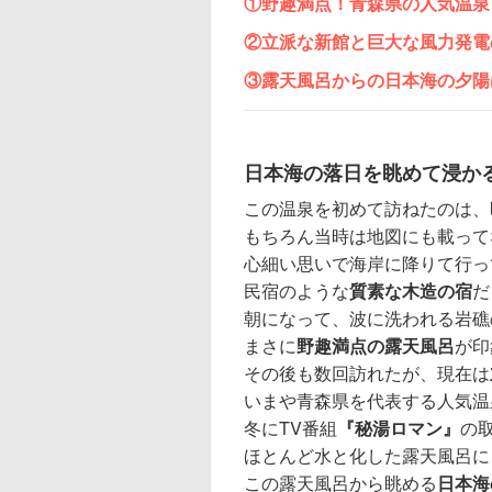
①
野趣満点！青森県の人気温泉
②立派な新館と
巨大な風力発電
③
露天風呂からの
日本海の夕陽
日本海の落日を眺めて浸か
この温泉を初めて訪ねたのは、
もちろん当時は地図にも載って
心細い思いで海岸に降りて行っ
民宿のような
質素な木造の宿
だ
朝になって、波に洗われる岩礁
まさに
野趣満点の露天風呂
が印
その後も数回訪れたが、現在は
いまや青森県を代表する人気温
冬にTV番組
『秘湯ロマン』
の
ほとんど水と化した露天風呂に
この露天風呂から眺める
日本海