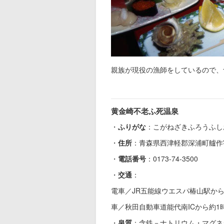
親族が現役の漁師をしているので、
黄金崎不老ふ死温泉
・
ふりがな
：こがねざきふろうふし
・
住所
：青森県西津軽郡深浦町艫作
・
電話番号
：0173-74-3500
・
交通
：
電車／JR五能線ウエスパ椿山駅か
車／秋田自動車道能代南ICから約1
・
泉質
：含鉄－ナトリウム・マグネ