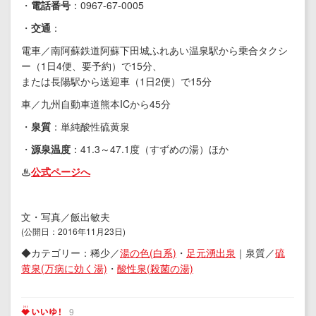
・
電話番号
：0967-67-0005
・
交通
：
電車／南阿蘇鉄道阿蘇下田城ふれあい温泉駅から乗合タクシ
ー（1日4便、要予約）で15分、
または長陽駅から送迎車（1日2便）で15分
車／九州自動車道熊本ICから45分
・
泉質
：単純酸性硫黄泉
・
源泉温度
：41.3～47.1度（すずめの湯）ほか
♨︎
公式ページへ
文・写真／飯出敏夫
(公開日：2016年11月23日)
◆カテゴリー：稀少／
湯の色(白系)
・
足元湧出泉
｜泉質／
硫
黄泉(万病に効く湯)
・
酸性泉(殺菌の湯)
9