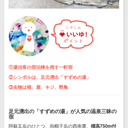
①
湯治客の宿泊棟を残す一軒宿
②シンボルは、
足元湧出「すずめの湯」
③名物は
猪、鹿、キジ、野鳥
足元湧出の「すずめの湯」が人気の温泉三昧の
宿
阿蘇五岳のひとつ、烏帽子岳の西南麓、
標高750m付