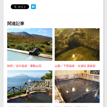
関連記事
秋田／須川温泉・栗駒山荘
山梨／下部温泉・古湯坊 源泉舘