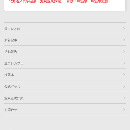
北海道／丸駒温泉・丸駒温泉旅館
青森／蔦温泉・蔦温泉旅館
温コレとは
新着記事
活動報告
温コレカフェ
推薦本
公式グッズ
温泉基礎知識
お問合せ