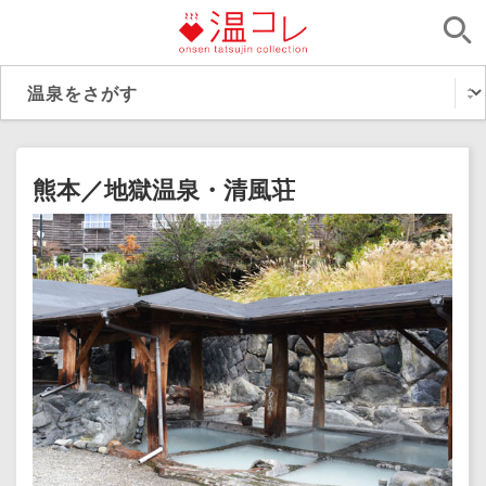
熊本／地獄温泉・清風荘