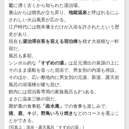
近
に湧く古くから知られた湯治場。
裏山からは噴気が立ち昇り、
地獄温泉
と呼ばれるにふ
さわしい火山風景が広がる。
江戸時代には熊本藩士だけが入浴を許されたという歴
史があり、
現在も
湯治滞在客を迎える宿泊棟
を残す大規模な一軒
宿だ。
風呂も多彩。
シンボル的な
「すずめの湯」
は足元湧出の泉源の上に
そのまま湯船を造った混浴で、男女別の内湯も併設。
そのほか、広い敷地内に男女別の元湯、新湯、露天岩
風呂の浴場棟が建ち並び、
館内には宿泊客専用の家族風呂も2つある。
まさに温泉三昧の宿だ。
囲炉裏の食事処
「曲水庵」
での食事も楽しみで、
猪、鹿、キジ、野鳥いろり焼き
などのコースを選ぶこ
とができる。
(写真上：混浴・露天風呂「すずめの湯」)