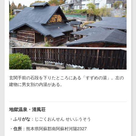
玄関手前の石段を下りたところにある「すずめの湯」。左の
建物に男女別の内湯がある。
地獄温泉・清風荘
・
ふりがな
：じごくおんせん せいふうそう
・
住所
：熊本県阿蘇郡南阿蘇村河陽2327