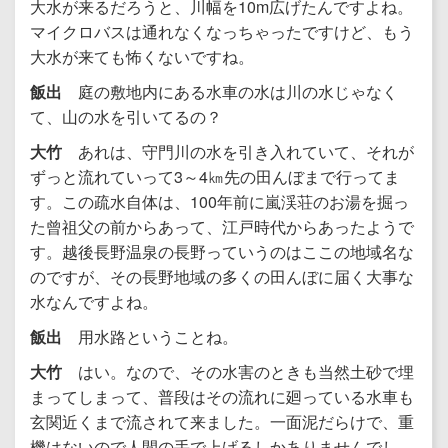
大水が来るだろうと、川幅を10m広げたんですよね。
マイクロバスは通れなくなっちゃったですけど、もう
大水が来ても怖くないですね。
飯出
庭の敷地内にある水車の水は川の水じゃなく
て、山の水を引いてるの？
大竹
あれは、守門川の水を引き入れていて、それが
ずっと流れていって3～4㎞先の田んぼまで行ってま
す。この疏水自体は、100年前に嵐渓荘のお湯を掘っ
た曾祖父の前からあって、江戸時代からあったようで
す。越後長野温泉の長野っていうのはここの地域名な
のですが、その長野地域の多くの田んぼに届く大事な
水なんですよね。
飯出
用水路ということね。
大竹
はい。なので、その水害のときも当然土砂で埋
まってしまって、普段はその流れに廻っている水車も
玄関近くまで流されて来ました。一面泥だらけで、重
機はないので人間の手で上げるしかありませんでし