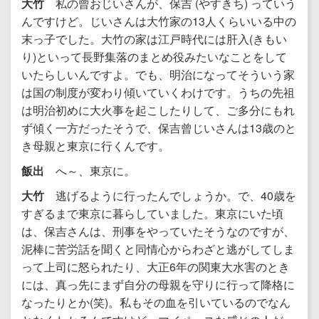
大竹
私の曾おじいさんが、保吉 (やすきち) っていう
んですけど。じいさんは大竹家の13人くらいいる中の
末っ子でした。大竹の家は江戸時代には肝入(きもい
り)といって長野集落のまとめ役みたいなことをして
いたらしいんですよ。でも、明治になってそういう家
は国の制度が変わり傾いていくわけです。うちの先祖
は明治初めに大火事を起こしたりして、ご多分にもれ
ず傾く一方だったそうで、保吉曾じいさんは13歳のと
き母親と東京に行くんです。
飯出
へ～、東京に。
大竹
逃げるように行ったんでしょうか。で、40歳を
すぎるまで東京に暮らしていました。東京にいた頃
は、保吉さんは、刑事をやっていたそうなのですが、
泥棒に苦労話を聞くと同情心からわざと逃がしてしま
って上司に怒られたり、大正6年の関東大水害のとき
には、真っ先にまず自分の母親を守りに行って降格に
なったりとか(笑)。私もその血を引いているのでなん