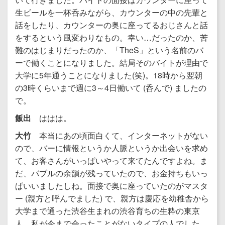
生ビールを一杯呑みながら、カウンターの中の先輩と
話をしたり、カウンターの奥に座ってるおじさんと話
をするという風変わりなもの。幸い…だったのか、苦
難のはじまりだったのか、「TheS」という名前のバ
ーで働くことになりました。結局そのバイトが理由で
大学に5年通うことになりました(笑)。18時から翌朝
の3時くらいまで週に3～4日働いて (呑んで) ましたの
で。
飯出
ははは。
大竹
本当にあの頃面白くて、インターネットがない
ので、バーに情報というか人脈というか出会いを求め
て、お客さんがいっぱいやって来てたんですよね。ま
だ、バブルの余韻が残っていたので、お金持ちもいっ
ぱいいましたしね。面接で奥に座っていたのがマスタ
ー (親方と呼んでました) で、親方は慶応を幼稚舎から
大学まで通った渋谷生まれの渋谷育ちの生粋の東京
人。私が今まで会ったことがないタイプの人でした。