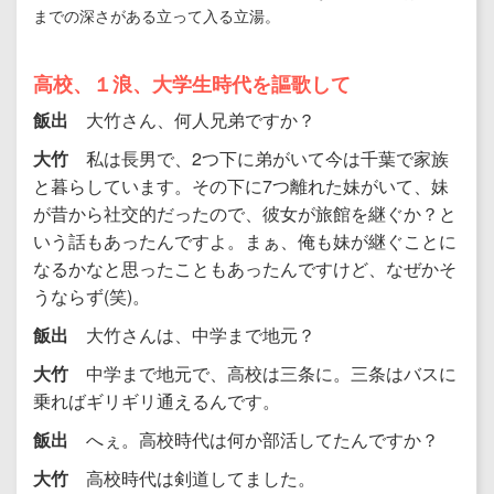
までの深さがある立って入る立湯。
高校、１浪、大学生時代を謳歌して
飯出
大竹さん、何人兄弟ですか？
大竹
私は長男で、2つ下に弟がいて今は千葉で家族
と暮らしています。その下に7つ離れた妹がいて、妹
が昔から社交的だったので、彼女が旅館を継ぐか？と
いう話もあったんですよ。まぁ、俺も妹が継ぐことに
なるかなと思ったこともあったんですけど、なぜかそ
うならず(笑)。
飯出
大竹さんは、中学まで地元？
大竹
中学まで地元で、高校は三条に。三条はバスに
乗ればギリギリ通えるんです。
飯出
へぇ。高校時代は何か部活してたんですか？
大竹
高校時代は剣道してました。