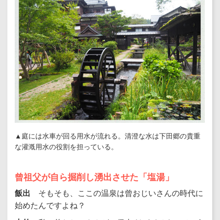
▲庭には水車が回る用水が流れる。清澄な水は下田郷の貴重
な灌漑用水の役割を担っている。
曾祖父が自ら掘削し湧出させた「塩湯」
飯出
そもそも、ここの温泉は曾おじいさんの時代に
始めたんですよね？