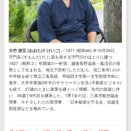
大竹 啓五 (おおたけ けいご)
／1971 (昭和46) 年10月29日、
守門岳 (すもんだけ) に源を発する守門川のほとりに建つ
1927（昭和２）年開湯の一軒宿、越後長野温泉・嵐渓荘の長
男として生まれる。地元下田村 (しただむら、現三条市) の小
中学校を経て県立三条高校、早稲田大学第一文学部哲学科に
進学。大学卒業後2年半のサラリーマン生活 (不動産ビジネス)
を経て、27歳のときに家業を継ぐべく帰郷。先代の急逝に伴
い、36歳で4代目を継承した。1男1女の父。三条市観光協会
理事、ＮＰＯしただの里理事、「日本秘湯を守る会」信越支
部役員などを務めている。