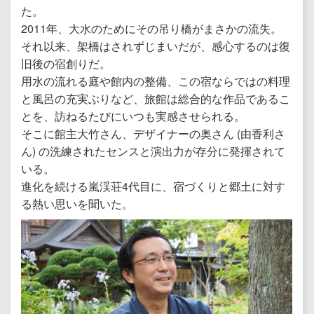
た。
2011年、大水のためにその吊り橋がまさかの流失。
それ以来、架橋はされずじまいだが、感心するのは復
旧後の宿創りだ。
用水の流れる庭や館内の整備、この宿ならではの料理
と風呂の充実ぶりなど、旅館は総合的な作品であるこ
とを、訪ねるたびにいつも実感させられる。
そこに館主大竹さん、デザイナーの奥さん (由香利さ
ん) の洗練されたセンスと演出力が存分に発揮されて
いる。
進化を続ける嵐渓荘4代目に、宿づくりと郷土に対す
る熱い思いを聞いた。