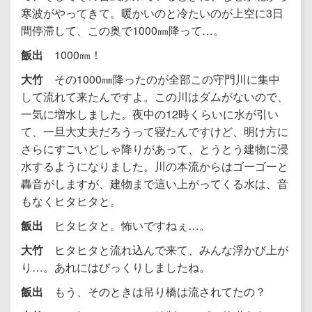
寒波がやってきて。暖かいのと冷たいのが上空に3日
間停滞して、この奥で1000㎜降って…。
飯出
1000㎜！
大竹
その1000㎜降ったのが全部この守門川に集中
して流れて来たんですよ。この川はダムがないので、
一気に増水しました。夜中の12時くらいに水が引い
て、一旦大丈夫だろうって寝たんですけど、明け方に
さらにすごいどしゃ降りがあって、とうとう建物に浸
水するようになりました。川の本流からはゴーゴーと
轟音がしますが、建物まで這い上がってくる水は、音
もなくヒタヒタと。
飯出
ヒタヒタと。怖いですねぇ…。
大竹
ヒタヒタと流れ込んで来て、みんな浮かび上が
り…。あれにはびっくりしましたね。
飯出
もう、そのときは吊り橋は流されてたの？