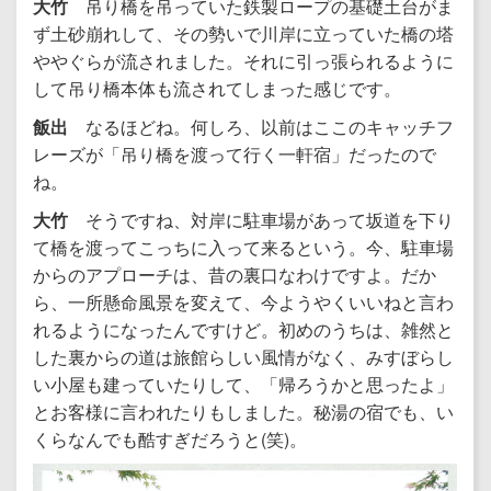
大竹
吊り橋を吊っていた鉄製ロープの基礎土台がま
ず土砂崩れして、その勢いで川岸に立っていた橋の塔
ややぐらが流されました。それに引っ張られるように
して吊り橋本体も流されてしまった感じです。
飯出
なるほどね。何しろ、以前はここのキャッチフ
レーズが「吊り橋を渡って行く一軒宿」だったので
ね。
大竹
そうですね、対岸に駐車場があって坂道を下り
て橋を渡ってこっちに入って来るという。今、駐車場
からのアプローチは、昔の裏口なわけですよ。だか
ら、一所懸命風景を変えて、今ようやくいいねと言わ
れるようになったんですけど。初めのうちは、雑然と
した裏からの道は旅館らしい風情がなく、みすぼらし
い小屋も建っていたりして、「帰ろうかと思ったよ」
とお客様に言われたりもしました。秘湯の宿でも、い
くらなんでも酷すぎだろうと(笑)。