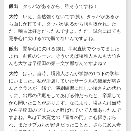
飯出
タッパがあるから、強そうですね！
大竹
いえ、全然強くないです(笑)。タッパがあるか
ら面しか打てず、タッパがあるから胴を抜かれ。た
だ、稽古は好きだったんですよ。ただ、試合に出ても
闘争心に欠けるので勝てないんですよね。
飯出
闘争心に欠ける(笑)。半沢直樹でやってました
よね、剣道のシーン。そういえば堺雅人さんも大竹さ
んも大学は早稲田の第一文学部なんですよね？
大竹
はい。当時、堺雅人さんが学部の1つ下の学年
にいました。私が所属していたサークルの後輩が堺さ
んとクラスが一緒で、演劇練習に忙しい堺さんの代わ
りに、出席の代返をしてあげる仲だったと、卒業して
から聞いたことがあります。なにより、堺さんは当時
から早稲田のプリンスと呼ばれていて人気あったんで
すよね。私は五木寛之の『青春の門』に心揺さぶら
れ、またサブカルが好きだったことと、さらに変人奇