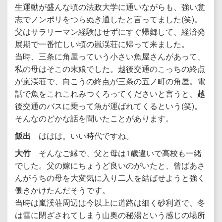
生運動が盛んな頃の法政大学に通いながらも、強い意
志でノンポリをつらぬき通したと言ってました(笑)。
父はサラリーマン経験はせずにすぐ帰郷して、経済発
展期で一番忙しい頃の嵐渓荘に帰って来ました。
当時、三条に角屋っていう小さい魚屋さんがあって、
私の母はそこの末娘でした。越後交通のこっちの終点
が嵐渓荘で、向こうの終点が三条の五ノ町の角屋。電
話で魚をこれこれみつくろってくださいと言うと、越
後交通のバスに乗って魚が運ばれてくるという(笑)。
そんなのどかな話を聞いたことがあります。
飯出
ははは。いい時代ですね。
大竹
そんなご縁で、父と母は1歳違いで高校も一緒
でした。父の嫁にちょうど良いのがいたと、曾ばあさ
んがうちの母を大変気に入り二人を結ばせようと強く
働きかけたんだそうです。
当時は嵐渓荘周辺は今以上に道路は細く砂利道で、冬
は雪に閉ざされてしまう山奥の秘湯という感じの場所