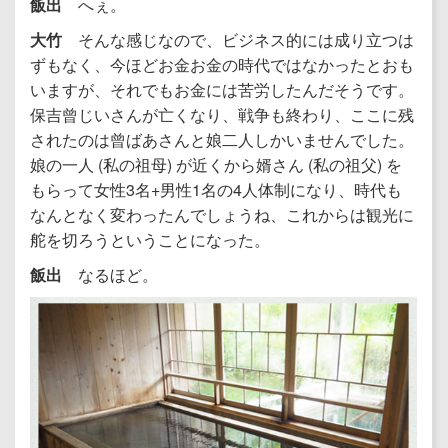
飯出
へぇ。
大竹
そんな感じなので、ビジネス的には成り立つは
ずもなく、今ほどお金お金の時代ではなかったとおも
いますが、それでもお金には苦労したんだそうです。
保吉曾じいさんが亡くなり、戦争も終わり、ここに残
されたのは曾ばあさんと娘二人しかいませんでした。
娘の一人 (私の祖母) が近くから婿さん (私の祖父) を
もらって女性3名+男性1名の4人体制になり、時代も
なんとなく変わったんでしょうね、これからは観光に
舵を切ろうということになった。
飯出
なるほど。