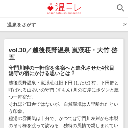
vol.30／越後長野温泉 嵐渓荘・大竹 啓
五
守門川畔の一軒宿を名宿へと進化させた4代目
湯守の宿にかける思いとは？
越後長野温泉・嵐渓荘は旧下田 (しただ) 村、下田郷と
呼ばれる山あいの守門 (すもん) 川の右岸にポツンと建
つ一軒宿だ。
それほど田舎ではないが、自然環境は人里離れたとい
う印象。
秘湯の雰囲気は十分で、かつては守門川左岸から木製
の吊り橋を渡って訪ねる、独特の風情で親しまれてい