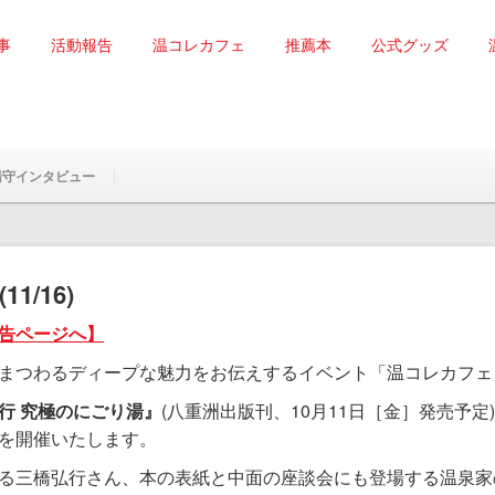
事
活動報告
温コレカフェ
推薦本
公式グッズ
湯守インタビュー
/16)
告ページへ】
まつわるディープな魅力をお伝えするイベント「温コレカフェ
行 究極のにごり湯』
(八重洲出版刊、10月11日［金］発売予定
を開催いたします。
る
三橋弘行さん、本の表紙と中面の座談会にも登場する温泉家