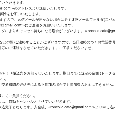
ていただきます。
gmail.com≫のアドレスより送信いたします。
解除をお願いいたします。
ますので、返信メールが届かない場合は必ず迷惑メールフォルダ(スパム
afe@gmail.com≫にご連絡をお願いいたします。
よりキャンセル待ちになる場合がございます。≪oncolle.cafe@gm
止などの際)ご連絡することがございますので、当日連絡のつくお電話番
対応のご連絡をさせていただきます。ご了承くださいませ。
mail.com≫より振込先をお知らせいたします。期日までに既定の金額 (トーク
さい。
や交通機関の遅延等による不参加の場合でも参加費の返金はできません
様にてご負担ください。
合は、自動キャンセルとさせていただきます。
了となります。入金後、≪oncolle.cafe@gmail.com≫より