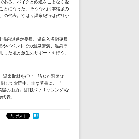
である。バイクと鉄道をこよなく愛
ことになった。そうなれば本格派の
」の代表。やはり温泉紀行は代打か
州温泉道選定委員。温泉入浴指導員
業やイベントでの温泉講演、温泉専
用した地方創生のサポートを行う。
以上温泉取材を行い、訪ねた温泉は
目指して奮闘中。主な著書に、『一
湯の山旅』(JTBパブリッシング)な
会代表。