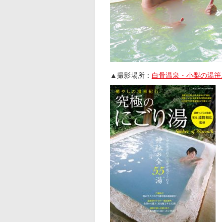
▲撮影場所：
白骨温泉・小梨の湯笹