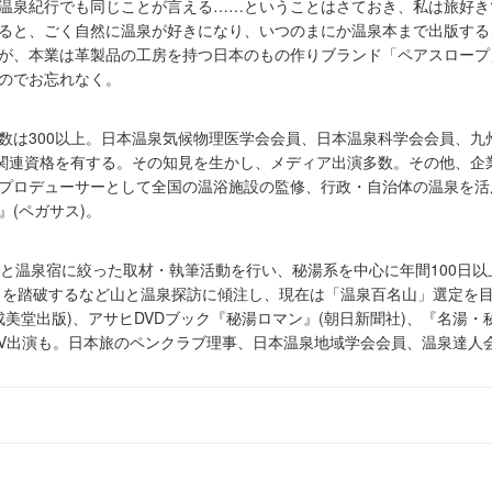
温泉紀行でも同じことが言える……ということはさておき、私は旅好き
ると、ごく自然に温泉が好きになり、いつのまにか温泉本まで出版する
が、本業は革製品の工房を持つ日本のもの作りブランド「ペアスロープ
のでお忘れなく。
数は300以上。日本温泉気候物理医学会会員、日本温泉科学会会員、九
泉関連資格を有する。その知見を生かし、メディア出演多数。その他、企
プロデューサーとして全国の温浴施設の監修、行政・自治体の温泉を活
(ペガサス)。
泉と温泉宿に絞った取材・執筆活動を行い、秘湯系を中心に年間100日
山」を踏破するなど山と温泉探訪に傾注し、現在は「温泉百名山」選定を
成美堂出版)、アサヒDVDブック『秘湯ロマン』(朝日新聞社)、『名湯・秘
TV出演も。日本旅のペンクラブ理事、日本温泉地域学会会員、温泉達人