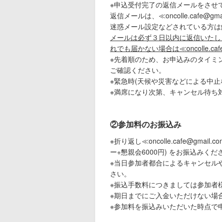
※申込受付完了の返信メールをさせ
返信メールは、≪oncolle.cafe@
迷惑メール設定などされている方は
メールは必ず３日以内に返信いたし
れでも届かない場合は≪oncolle.c
※先着順のため、お申込みのタイミングに
ご確認ください。
※緊急時(天候や災害などによる中
※満席になり次第、キャンセル待ち
②参加料のお振込み
※折り返し≪oncolle.cafe@g
ー+懇親会6000円) をお振込みくだ
※当日参加者都合によるキャンセル
さい。
※振込手数料につきましては参加者
※期日までにご入金いただけない場
※参加料を振込みいただいた時点で申込完