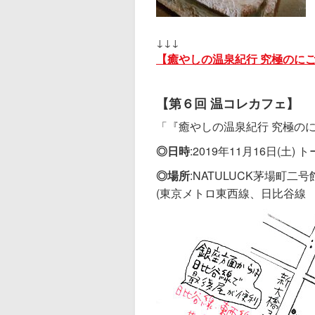
↓↓↓
【癒やしの温泉紀行 究極のにご
【第６回 温コレカフェ】
「『癒やしの温泉紀行 究極の
◎日時
:2019年11月16
日(土) ト
◎場所
:NATULUCK茅場町二
(東京メトロ東西線、日比谷線