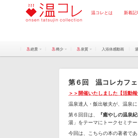
温コレとは
新着記
絶景
稀少
泉質
入浴体感動画
第６回 温コレカフェ(11
＞＞開催いたしました【活動報
温泉達人・飯出敏夫が、温泉に
第６回目は、
『癒やしの温泉紀
湯」をテーマにトークセミナー
今回は、こちらの本の著者であ