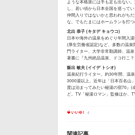
ような本格派には手も足も出ない。
し、若い頃から日本全国を巡ってい
仲間入りではないかと思われがちだ
な。でもたまにはホームランを打つ
北出 恭子 (キタデ キョウコ)
日本や海外の温泉をめぐり年間入湯
(厚生労働省認定)など、多数の温
門ライター、大学非常勤講師、温泉
著書に『九州絶品温泉、ドコ行こ？』
飯出 敏夫 (イイデ トシオ)
温泉紀行ライター。約30年間、温
3000湯以上。近年は「日本百名
度は泊まってみたい秘湯の宿70』(
ど。TV「秘湯ロマン」監修ほか、
4
関連記事