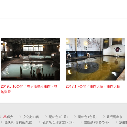
2019.5.10公開／酸ヶ湯温泉旅館・谷
2017.1.7公開／旅館大沼・旅館大橋
地温泉
稀少
文化財の宿
湯の色 (白系)
湯の色 (色系)
足元湧出泉
含鉄泉 (赤褐色の湯)
硫黄泉 (万病に効く湯)
酸性泉 (殺菌の湯)
放射能