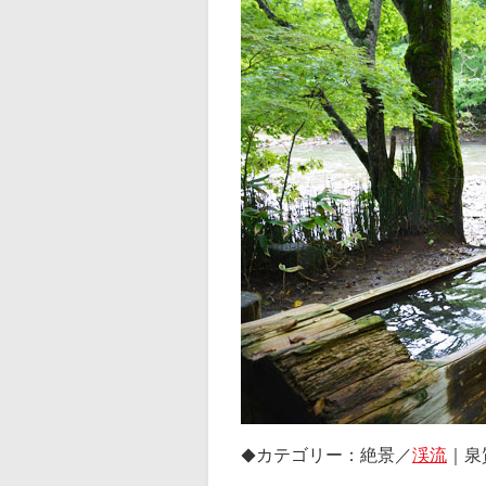
カテゴリー：絶景／
渓流
｜泉
◆