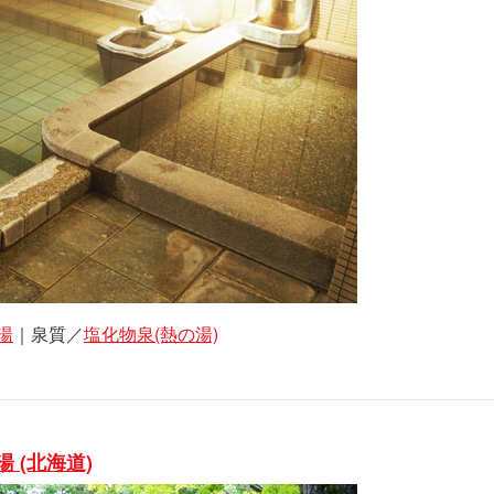
湯
｜泉質／
塩化物泉(熱の湯)
 (北海道)