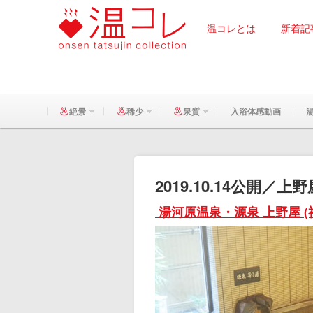
温コレとは
新着記
絶景
稀少
泉質
入浴体感動画
2019.10.14公開／
湯河原温泉・源泉 上野屋 (