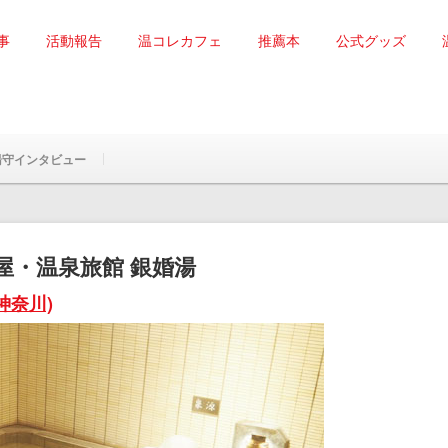
事
活動報告
温コレカフェ
推薦本
公式グッズ
湯守インタビュー
上野屋・温泉旅館 銀婚湯
神奈川)