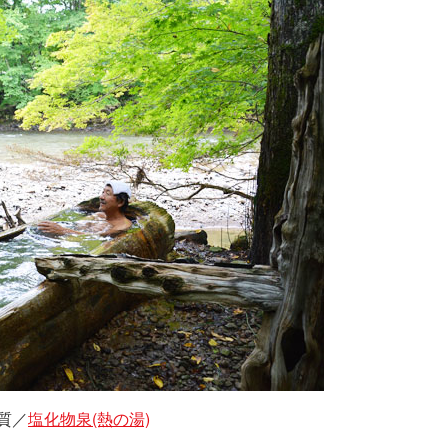
質／
塩化物泉(熱の湯)