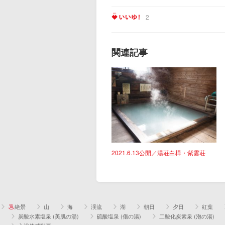
2
関連記事
2021.6.13公開／湯荘白樺・紫雲荘
絶景
山
海
渓流
湖
朝日
夕日
紅葉
炭酸水素塩泉 (美肌の湯)
硫酸塩泉 (傷の湯)
二酸化炭素泉 (泡の湯)