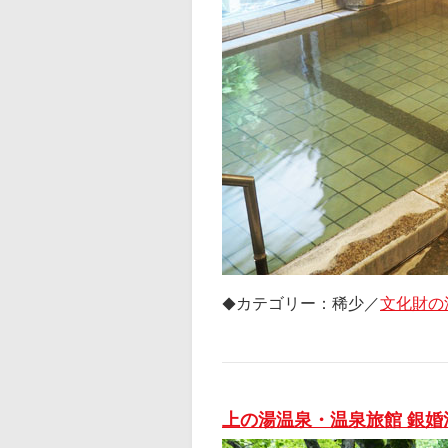
カテゴリー：稀少／
文化財の
◆
上の湯温泉・温泉旅館 銀婚湯