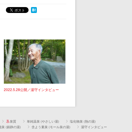
2022.5.28公開／湯守インタビュー
泉質
単純温泉 (やさしい湯)
塩化物泉 (熱の湯)
泉 (鎮静の湯)
含よう素泉 (モール泉の湯)
湯守インタビュー