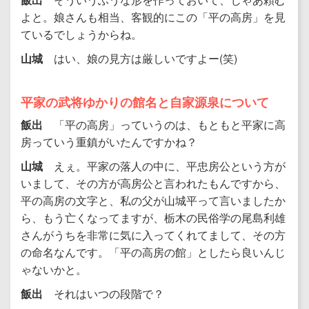
よと。娘さんも相当、客観的にこの「平の高房」を見
ているでしょうからね。
山城
はい、娘の見方は厳しいですよー(笑)
平家の武将ゆかりの館名と自家源泉について
飯出
「平の高房」っていうのは、もともと平家に高
房っていう重鎮がいたんですかね？
山城
えぇ。平家の落人の中に、平忠房公という方が
いまして、その方が高房公と言われたもんですから、
平の高房の文字と、私の父が山城平って言いましたか
ら、もう亡くなってますが、栃木の民俗学の尾島利雄
さんがうちを非常に気に入ってくれてまして、その方
の命名なんです。「平の高房の館」としたら良いんじ
ゃないかと。
飯出
それはいつの段階で？