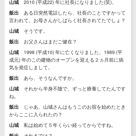
山城
2010 (平成22) 年に社長になりました(笑)。
飯出
ある日突然電話したら、社長のことですかって
言われて。お母さんがしばらく社長されてたでしょ？
山城
そうです。
飯出
お父さんはまだご健在？
山城
1998 (平成10) 年に亡くなりました。1989 (平
成元) 年のこの建物のオープンを迎える２ヵ月前に病
気を発症しまして。
飯出
あら、そうなんですか。
山城
それから半身不随で、ずっと療養してたんです
ね。
飯出
じゃあ、山城さんはもうこのお宿を始めたとき
からここに入られたの？
山城
私は始めて５年くらい経ってからですね。
飯出
それまでは？