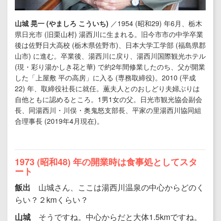
山城 晃一 (やましろ こういち)
／1954 (昭和29) 年6月、栃木
県日光市 (旧栗山村) 湯西川に生まれる。旧今市市の中学卒業
後は佐野日大高校 (栃木県佐野市)、日本大学工学部 (福島県郡
山市) に進む。卒業後、湯西川に戻り、湯西川国際観光ホテル
(現・彩り湯かしき花と華) で約2年間修業したのち、父が開業
した「上屋敷 平の高房」に入る (専務取締役)。2010 (平成
22) 年、取締役社長に就任。薫夫人とのおしどり夫婦ぶりは
自他ともに認めるところ。1男1女の父。日光市観光協会副会
長、同湯西川・川俣・奥鬼怒支部長、平家の里湯西川協同組
合理事長 (2019年4月現在)。
1973 (昭和48) 年の開業時は食事処としてスタ
ート
飯出
山城さん、ここは湯西川温泉の中心からどのく
らい？２kmくらい？
山城
そうですね。中心からだと大体1.5kmですね。