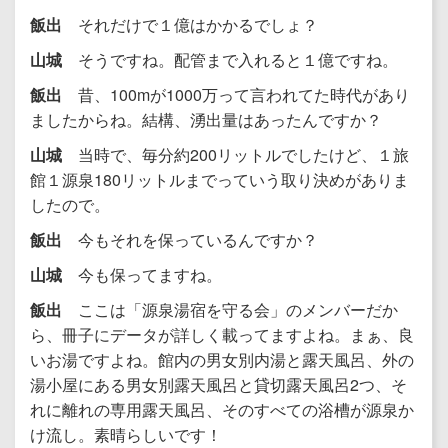
飯出
それだけで１億はかかるでしょ？
山城
そうですね。配管まで入れると１億ですね。
飯出
昔、100mが1000万って言われてた時代があり
ましたからね。結構、湧出量はあったんですか？
山城
当時で、毎分約200リットルでしたけど、１旅
館１源泉180リットルまでっていう取り決めがありま
したので。
飯出
今もそれを保っているんですか？
山城
今も保ってますね。
飯出
ここは「源泉湯宿を守る会」のメンバーだか
ら、冊子にデータが詳しく載ってますよね。まぁ、良
いお湯ですよね。館内の男女別内湯と露天風呂、外の
湯小屋にある男女別露天風呂と貸切露天風呂2つ、そ
れに離れの専用露天風呂、そのすべての浴槽が源泉か
け流し。素晴らしいです！