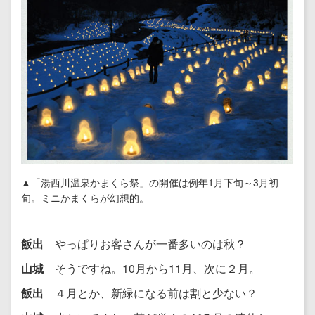
▲「湯西川温泉かまくら祭」の開催は例年1月下旬～3月初
旬。ミニかまくらが幻想的。
飯出
やっぱりお客さんが一番多いのは秋？
山城
そうですね。10月から11月、次に２月。
飯出
４月とか、新緑になる前は割と少ない？