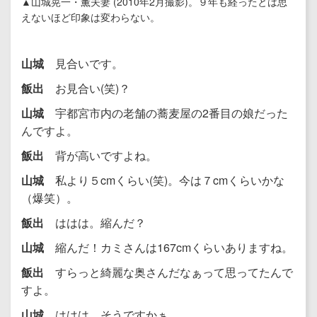
▲山城晃一・薫夫妻 (2010年2月撮影)。９年も経ったとは思
えないほど印象は変わらない。
山城
見合いです。
飯出
お見合い(笑)？
山城
宇都宮市内の老舗の蕎麦屋の2番目の娘だった
んですよ。
飯出
背が高いですよね。
山城
私より５cmくらい(笑)。今は７cmくらいかな
（爆笑）。
飯出
ははは。縮んだ？
山城
縮んだ！カミさんは167cmくらいありますね。
飯出
すらっと綺麗な奥さんだなぁって思ってたんで
すよ。
山城
ははは、そうですかぁ。