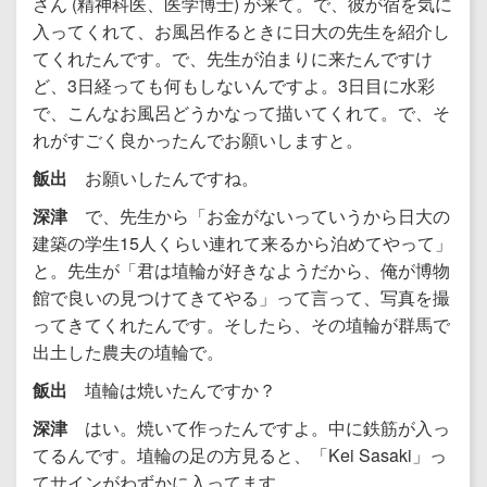
さん (精神科医、医学博士) が来て。で、彼が宿を気に
入ってくれて、お風呂作るときに日大の先生を紹介し
てくれたんです。で、先生が泊まりに来たんですけ
ど、3日経っても何もしないんですよ。3日目に水彩
で、こんなお風呂どうかなって描いてくれて。で、そ
れがすごく良かったんでお願いしますと。
飯出
お願いしたんですね。
深津
で、先生から「お金がないっていうから日大の
建築の学生15人くらい連れて来るから泊めてやって」
と。先生が「君は埴輪が好きなようだから、俺が博物
館で良いの見つけてきてやる」って言って、写真を撮
ってきてくれたんです。そしたら、その埴輪が群馬で
出土した農夫の埴輪で。
飯出
埴輪は焼いたんですか？
深津
はい。焼いて作ったんですよ。中に鉄筋が入っ
てるんです。埴輪の足の方見ると、「Kei Sasaki」っ
てサインがわずかに入ってます。