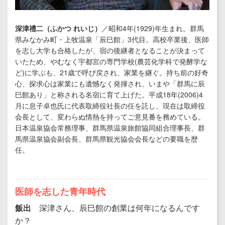
深津禮二（ふかつ れいじ）
／昭和4年(1929)年生まれ。群馬
県みなかみ町・上牧温泉「辰巳館」3代目。高校卒業後、医師
を志し大学も合格したが、宿の後継者となることが決まって
いたため、やむなく宇都宮の専門学校(農芸化学科で発酵学な
ど)に学ぶも、21歳で呼び戻され、家業を継ぐ。持ち前の好奇
心、探求心は家業にも遺憾なく発揮され、いまや「群馬に辰
巳館あり」と称される名宿に育て上げた。平成18年(2006)4
月に息子卓也氏に代表取締役社長の任を託し、現在は取締役
会長として、変わらぬ情熱を持ってご意見番を務めている。
日本温泉協会常務理事、群馬県温泉旅館協同組合理事長、群
馬県温泉協会副会長、群馬県観光協会会長などの要職を歴
任。
医師を志した青年時代
飯出
深津さん、辰巳館の創業は何年になるんです
か？