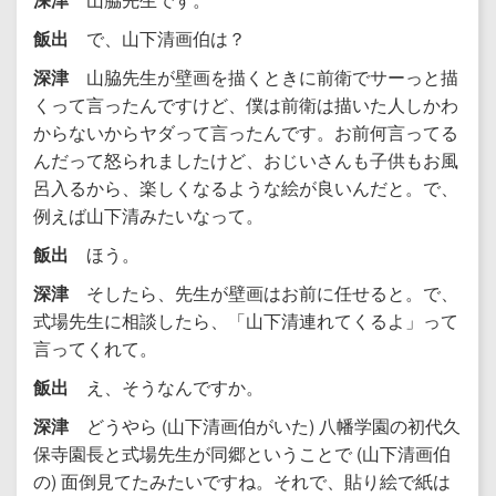
飯出
で、山下清画伯は？
深津
山脇先生が壁画を描くときに前衛でサーっと描
くって言ったんですけど、僕は前衛は描いた人しかわ
からないからヤダって言ったんです。お前何言ってる
んだって怒られましたけど、おじいさんも子供もお風
呂入るから、楽しくなるような絵が良いんだと。で、
例えば山下清みたいなって。
飯出
ほう。
深津
そしたら、先生が壁画はお前に任せると。で、
式場先生に相談したら、「山下清連れてくるよ」って
言ってくれて。
飯出
え、そうなんですか。
深津
どうやら (山下清画伯がいた) 八幡学園の初代久
保寺園長と式場先生が同郷ということで (山下清画伯
の) 面倒見てたみたいですね。それで、貼り絵で紙は