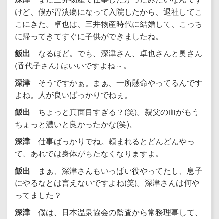
けど、僕が胃潰瘍になって入院したから、退社してこ
こにきた。卓也は、三井物産時代に結婚して、こっち
に帰ってきてすぐに子供ができましたね。
飯出
なるほど。でも、深津さん、卓也さんと奥さん
(香代子さん) はいいですよね～。
深津
そうですかぁ。まぁ、一所懸命やってるんです
よね。人が良いばっかりでねぇ。
飯出
ちょっと真面目すぎる？(笑)。親父の血がもう
ちょっと濃いと良かったかな(笑)。
深津
仕事ばっかりでね。頼まれるとどんどんやっ
て、あれでは身体がもたなくなりますよ。
飯出
まぁ、深津さんもいっぱい役やってたし、息子
にやるなとは言えないですよね(笑)。深津さんは何や
ってました？
深津
僕は、日本温泉協会の監査から常務理事して、