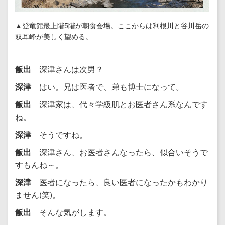
▲登竜館最上階5階が朝食会場。ここからは利根川と谷川岳の
双耳峰が美しく望める。
飯出
深津さんは次男？
深津
はい。兄は医者で、弟も博士になって。
飯出
深津家は、代々学級肌とお医者さん系なんです
ね。
深津
そうですね。
飯出
深津さん、お医者さんなったら、似合いそうで
すもんね～。
深津
医者になったら、良い医者になったかもわかり
ません(笑)。
飯出
そんな気がします。