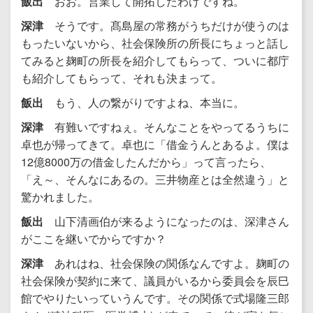
飯出
おお。営業して開拓したわけですね。
深津
そうです。髙島屋の常務がうちだけが使うのは
もったいないから、社会保険所の所長にちょっと話し
てみると麹町の所長を紹介してもらって、ついに都庁
も紹介してもらって、それも決まって。
飯出
もう、人の繋がりですよね、本当に。
深津
有難いですねぇ。そんなことをやってるうちに
卓也が帰ってきて。卓也に「借金うんとあるよ。僕は
12億8000万の借金したんだから」って言ったら、
「え～、そんなにあるの。三井物産とは全然違う」と
驚かれました。
飯出
山下清画伯が来るようになったのは、深津さん
がここを継いでからですか？
深津
あれはね、社会保険の関係なんですよ。麹町の
社会保険が契約に来て、議員がいるから委員会を辰巳
館でやりたいっていうんです。その関係で式場隆三郎