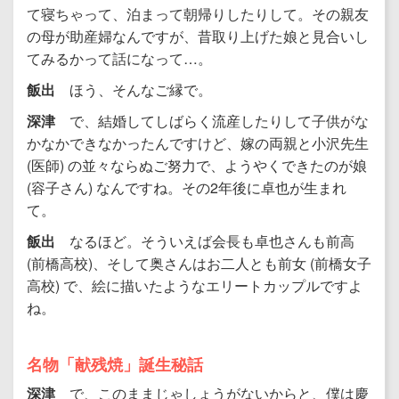
て寝ちゃって、泊まって朝帰りしたりして。その親友
の母が助産婦なんですが、昔取り上げた娘と見合いし
てみるかって話になって…。
飯出
ほう、そんなご縁で。
深津
で、結婚してしばらく流産したりして子供がな
かなかできなかったんですけど、嫁の両親と小沢先生
(医師) の並々ならぬご努力で、ようやくできたのが娘
(容子さん) なんですね。その2年後に卓也が生まれ
て。
飯出
なるほど。そういえば会長も卓也さんも前高
(前橋高校)、そして奥さんはお二人とも前女 (前橋女子
高校) で、絵に描いたようなエリートカップルですよ
ね。
名物「献残焼」誕生秘話
深津
で、このままじゃしょうがないからと、僕は慶