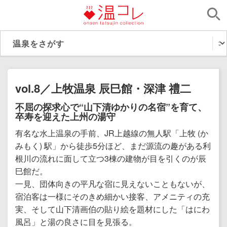
vol.8／上牧温泉 辰巳館・深津 禮二
不屈の探求心で“山下清ゆかりの名宿”を育て、
卒寿を迎えた上州の湯守
有名な水上温泉の手前、JR上越線の無人駅「上牧 (か
みもく) 駅」から徒歩5分ほど、まだ源流の趣がある利
根川の流れに面して立つ3棟の建物が目を引くのが辰
巳館だ。
一見、団体向きの平凡な宿に見えないこともないが、
宿泊客は一様にそのきめ細かい接客、アメニティの充
実、そして山下清画伯の貼り絵を題材にした「はにわ
風呂」と湯の良さに目を見張る。