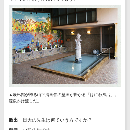
▲辰巳館が誇る山下清画伯の壁画が掛かる「はにわ風呂」。
源泉かけ流しだ。
飯出
日大の先生は何ていう方ですか？
深津
山脇先生です。