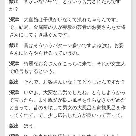
飯出
客がいない中で、どういう苦労されたんです
か？
深津
大室館は子供がいなくて潰れちゃうんです。
で、結局、金属商の人が赤坂の芸者のお妾さんを女将
さんにして引き継ぐんです。
飯出
昔はそういうパターン多いですよね(笑)。お妾
さんに宿をやらせるっていうの。
深津
綺麗なお妾さんがこっちに来て、それが女主人
で経営もするという。
飯出
それで、お客さんいなくてどうしたんですか？
深津
いやぁ、大変な苦労でしたね。どうしようかっ
て言ったら、まず親父が良い風呂を作らなきゃだめだ
と言って、昔のを壊して男女の大風呂と家族風呂を作
ってくれて。で、少し広告した方が良いって言って。
飯出
ほう。