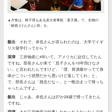
▲夕食は、椅子席もある炭火食事処「蒼天庵」で、名物の
「献残 (けんさん) 焼」を。
飯出
それで、卓也さんが戻られたのは、大学でイギ
リス留学行ってから？
深津
三井物産に4年いて。アメリカに赴任してたん
ですね。部長さんが来て「息子さんを10年預けなさ
い」と言われたんですけど、「僕、胃潰瘍やってて身
体がこういう状態だから悪いけど返してくれ」と。
で、部長さんは「残念だな～」と一晩泊まって帰っち
ゃったんですよ。
飯出
じゃあ、卓也さんは27か28歳で帰ってきたん
ですね。
深津
まだ三井物産で仕事したかったみたいなんです