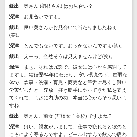
飯出
奥さん (初枝さん) はお見合い？
深津
お見合いですよ。
飯出
良い奥さんがお見合いで当たりましたねぇ
(笑)。
深津
とんでもないです。おっかないんですよ(笑)。
飯出
えーっ、全然そうは見えませんけど(笑)。
深津
まぁ、それは冗談で。彼女には心から感謝して
ますよ。結婚歴64年にわたり、寒い環境の下、虚弱な
体で、炊事・洗濯・育児・商売など筆舌に尽くし難い
労苦だったと。奔放、好き勝手にやってきた私を支え
てくれて、まさに内助の功、本当に心からそう思いま
すね。
飯出
奥さん、前女 (前橋女子高校) ですよね？
深津
はい。親友がいまして、仕事で疲れると彼のと
ころによく寄るんですよ。ビール出すんで飲んで疲れ