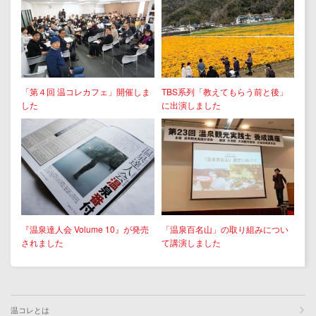
「第４回 温コレカフェ」開催しま
TBS系列「教えてもらう前と後」
した
に出演しました
『温泉達人会 Volume 10』が発売
「温泉百名山」の取り組みについ
されました
て講演しました
温コレとは