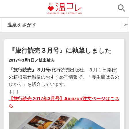
『旅行読売３月号』に執筆しました
2017年3月1日／飯出敏夫
『旅行読売』３月号
(旅行読売出版社、３月１日発行)
の箱根湯元温泉のおすすめ宿情報で、「養生館はるの
ひかり」を紹介しています
。
↓↓↓
【旅行読売 2017年3月号】Amazon注文ページはこち
ら