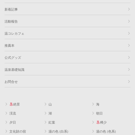
新着記事
活動報告
温コレカフェ
推薦本
公式グッズ
温泉基礎知識
お問合せ
絶景
山
海
渓流
湖
朝日
夕日
紅葉
稀少
文化財の宿
湯の色 (白系)
湯の色 (色系)