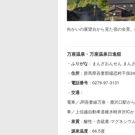
向かいの展望台から見た宿の全景。
万座温泉・万座温泉日進舘
・
ふりがな
：まんざおんせん まん
・
住所
：群馬県吾妻郡嬬恋村干俣24
・
電話番号
：0279-97-3131
・
交通
：
電車／JR吾妻線万座・鹿沢口駅か
車／上信越自動車道碓氷軽井沢ICか
・
泉質
：酸性・含硫黄-マグネシウ
・
源泉温度
：66.5度