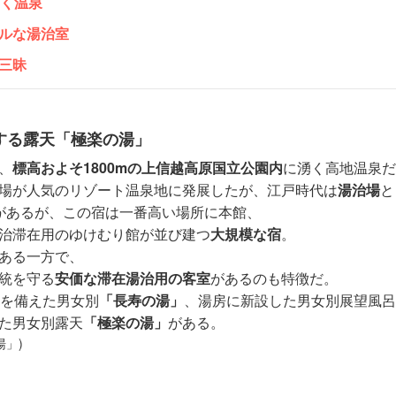
湧く温泉
ルな湯治室
三昧
する露天「極楽の湯」
、
標高およそ1800mの上信越高原国立公園内
に湧く高地温泉だ
場が人気のリゾート温泉地に発展したが、江戸時代は
湯治場
と
があるが、この宿は一番高い場所に本館、
治滞在用のゆけむり館が並び建つ
大規模な宿
。
ある一方で、
統を守る
安価な滞在湯治用の客室
があるのも特徴だ。
つを備えた男女別
「長寿の湯」
、湯房に新設した男女別展望風呂
た男女別露天
「極楽の湯」
がある。
湯」)