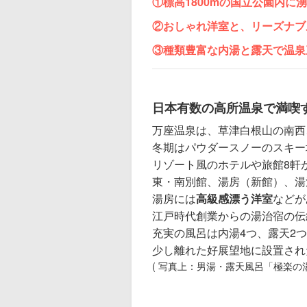
①標高1800mの国立公園内に
②おしゃれ洋室と、リーズナブ
③種類豊富な内湯と露天で温泉
日本有数の高所温泉で満喫
万座温泉は、草津白根山の南西
冬期はパウダースノーのスキー
リゾート風のホテルや旅館8軒
東・南別館、湯房（新館）、湯
湯房には
高級感漂う洋室
などが
江戸時代創業からの湯治宿の伝
充実の風呂は内湯4つ、露天2
少し離れた好展望地に設置され
( 写真上：男湯・露天風呂「極楽の