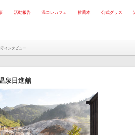
事
活動報告
温コレカフェ
推薦本
公式グッズ
湯守インタビュー
温泉日進舘