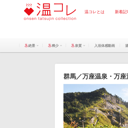
温コレとは
新着記
絶景
稀少
泉質
入浴体感動画
群馬／万座温泉・万座