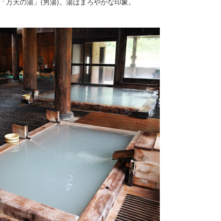
「万天の湯」(男湯)。湯はまろやかな印象。