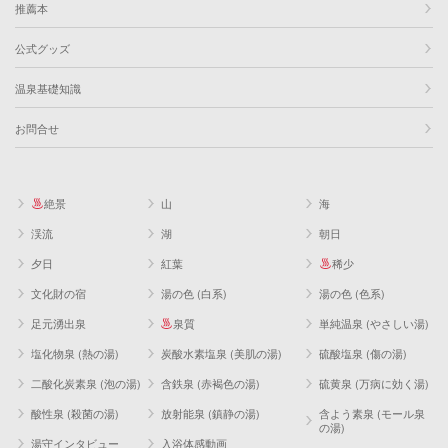
推薦本
公式グッズ
温泉基礎知識
お問合せ
絶景
山
海
渓流
湖
朝日
夕日
紅葉
稀少
文化財の宿
湯の色 (白系)
湯の色 (色系)
足元湧出泉
泉質
単純温泉 (やさしい湯)
塩化物泉 (熱の湯)
炭酸水素塩泉 (美肌の湯)
硫酸塩泉 (傷の湯)
二酸化炭素泉 (泡の湯)
含鉄泉 (赤褐色の湯)
硫黄泉 (万病に効く湯)
酸性泉 (殺菌の湯)
放射能泉 (鎮静の湯)
含よう素泉 (モール泉
の湯)
湯守インタビュー
入浴体感動画