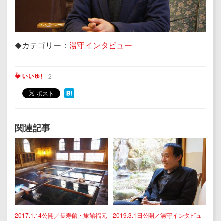
カテゴリー：
湯守インタビュー
◆
2
関連記事
2017.1.14公開／長寿館・旅館福元
2019.3.1日公開／湯守インタビュ